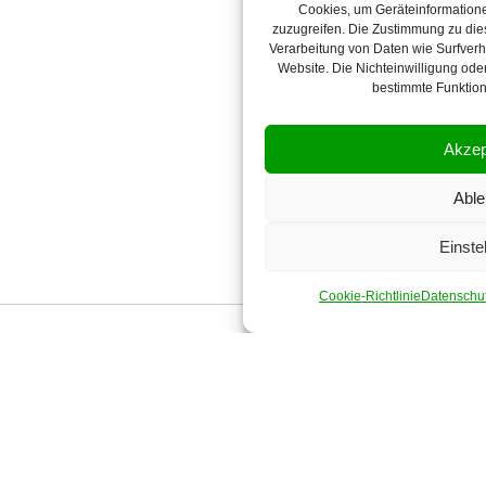
Cookies, um Geräteinformatione
zuzugreifen. Die Zustimmung zu die
Verarbeitung von Daten wie Surfverha
Website. Die Nichteinwilligung oder
bestimmte Funktion
Akzep
Able
Einste
Cookie-Richtlinie
Datenschu
Ein Unternehmen hinzufügen
Datenschutz