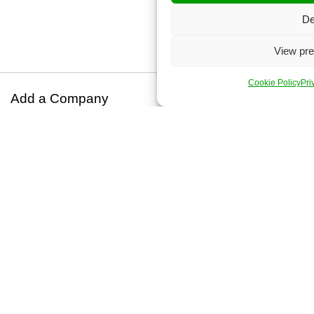
De
View pre
Cookie Policy
Pri
Add a Company
Aviso legal
Aviso de privacidad
Quiénes Somos
© 2013 - 2026